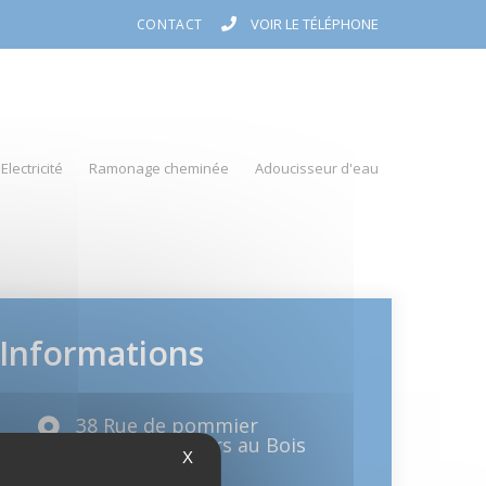
VOIR LE TÉLÉPHONE
CONTACT
Electricité
Ramonage cheminée
Adoucisseur d'eau
Informations
38 Rue de pommier
62111 Bienvillers au Bois
X