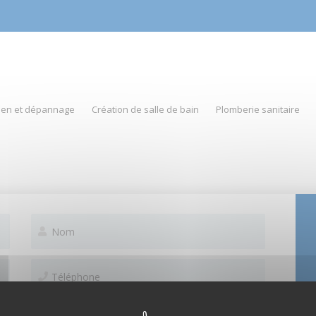
tien et dépannage
Création de salle de bain
Plomberie sanitaire